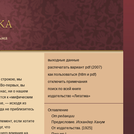
выходные данные
распечатать вариант pdf (2007)
как пользоваться (htlm и pdf)
 строкою, мы
отключить примечания
 Во-первых, вы
поиск по всей книге
 нас, ни о нашем
издательство «Лигатма»
ится к «мифическим
ые, — исходя из
гда не приблизитесь
Оглавление
От редакции
лемент, если хотите
Предисловие.
Искандер Ханум
г, что
От издательства. [1925]
шего влияния на