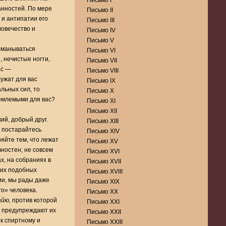
Письмо I
анностей. По мере
Письмо II
 и антипатии его
Письмо III
ловечество и
Письмо IV
Письмо V
бманываться
Письмо VI
, нечистые ногти,
Письмо VII
ас —
Письмо VIII
ужат для вас
Письмо IX
льных сил, то
Письмо X
иемлемыми для вас?
Письмо XI
Письмо XII
ий, добрый друг.
Письмо XIII
: постарайтесь
Письмо XIV
ряйте тем, что лежат
Письмо XV
ностен; не совсем
Письмо XVI
х, на собраниях в
Письмо XVII
очих подобных
Письмо XVIII
ии, мы рады даже
Письмо XIX
го» человека.
Письмо XX
айю,
против которой
Письмо XXI
о предупреждают их
Письмо XXII
к спиртному и
Письмо XXIII