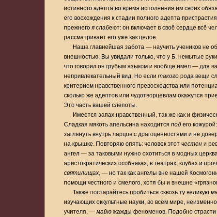
истинного адепта во время исполнения им своих обяз
его восхождения к стадии полного адепта пристрастия
прежнего
я
слабеют: он включает в своё сердце всё че
рассматривает его уже как целое.
Наша главнейшая забота — научить учеников не о
внешностью. Вы увидали только, что у Б. немытые руки
что говорил он грубым языком и вообще имел — для в
непривлекательный вид. Но если
такого
рода вещи сл
критерием нравственного превосходства или потенциа
сколько же адептов или чудотворцевлам окажутся пр
Это часть вашей слепоты.
Имеется запах нравственный, так же как и физическ
Сладкая мякоть апельсина находится
под
его кожурой
заглянуть внутрь ларцов с драгоценностями и не дове
на крышке. Повторяю опять: человек этот
честен
и рев
ангел — за таковыми нужно охотиться в модных церква
аристократических особняках, в театрах, клубах и пр
святилищах, —
но так как ангелы вне нашей Космогон
помощи честного и смелого, хотя бы и внешне «грязно
Также постарайтесь пробиться сквозь ту великую
м
изучающих оккультные науки, во всём мире, неизменн
учителя, —
майю
жажды феноменов. Подобно страсти 