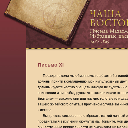
Письмо XI
Прежде нежели мы обменяемся ещё хотя бы одной
должны прийти к соглашению, мой импульсивный друг.
должны будете честно обещать никогда не судить ни о
положении и ни о чём другом, что так или иначе относ
Братьям» — высокие они или низкие, толстые или худ
вашего житейского опыта, в противном случае вы нико
к истине.
Вы должны совершенно отбросить всякий личный э
продвигаться в изучении оккультизма. Поймите, мой дру
общественные привязанности не оказывают ни малей